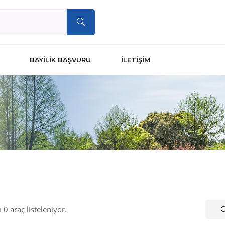
BAYİLİK BAŞVURU
İLETİŞİM
0 araç listeleniyor.