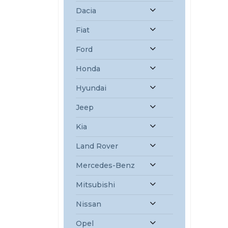
Dacia
Fiat
Ford
Honda
Hyundai
Jeep
Kia
Land Rover
Mercedes-Benz
Mitsubishi
Nissan
Opel