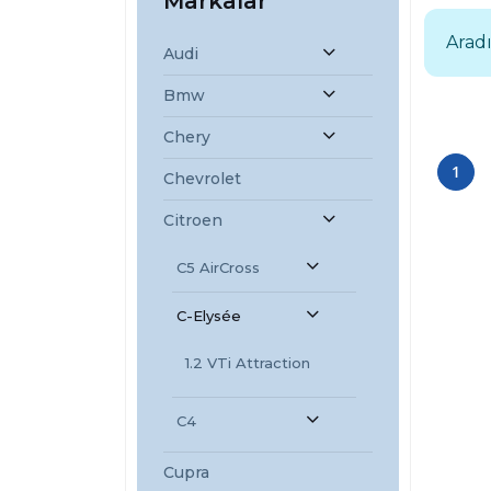
Markalar
Aradı
Audi
Bmw
Chery
1
Chevrolet
Citroen
C5 AirCross
C-Elysée
1.2 VTi Attraction
C4
Cupra