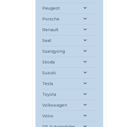
Peugeot
Porsche
Renault
Seat
Ssangyong
Skoda
Suzuki
Tesla
Toyota
Volkswagen
Volvo
DS Automobiles