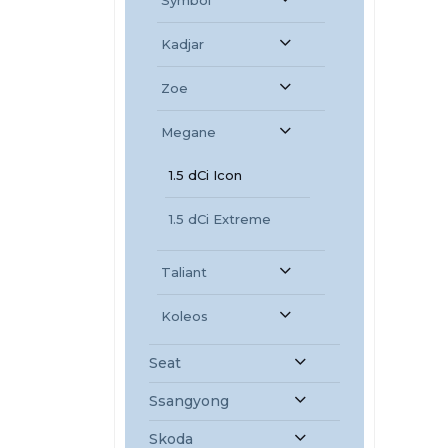
Symbol
Kadjar
Zoe
Megane
1.5 dCi Icon
1.5 dCi Extreme
Taliant
Koleos
Seat
Ssangyong
Skoda