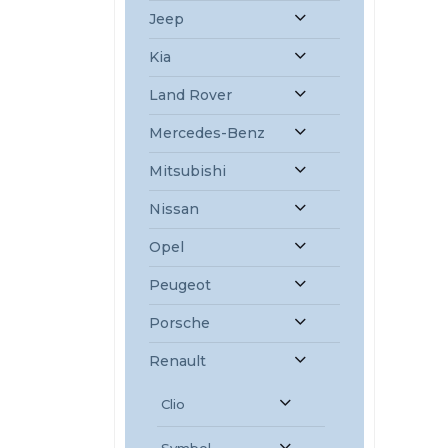
Jeep
Kia
Land Rover
Mercedes-Benz
Mitsubishi
Nissan
Opel
Peugeot
Porsche
Renault
Clio