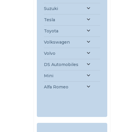
Suzuki
Tesla
Toyota
Volkswagen
Volvo
DS Automobiles
Mini
Alfa Romeo