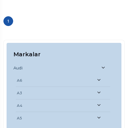
1
Markalar
Audi
A6
A3
A4
A5